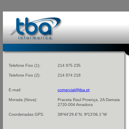
Telefone Fixo (1):
214 975 235
Telefone Fixo (2):
214 974 218
E-mail:
comercial@tba.pt
Morada (Nova):
Praceta Raul Proença, 2A Damaia
2720-004 Amadora
Coordenadas GPS:
38º44'29.6''N, 9º13'06.1''W